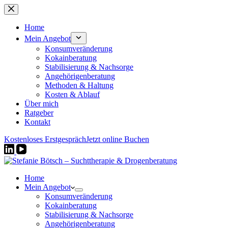
Zum
Inhalt
springen
Home
Mein Angebot
Konsumveränderung
Kokainberatung
Stabilisierung & Nachsorge
Angehörigenberatung
Methoden & Haltung
Kosten & Ablauf
Über mich
Ratgeber
Kontakt
Kostenloses Erstgespräch
Jetzt online Buchen
Home
Mein Angebot
Konsumveränderung
Kokainberatung
Stabilisierung & Nachsorge
Angehörigenberatung