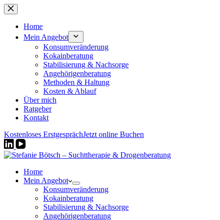
Zum
Inhalt
springen
Home
Mein Angebot
Konsumveränderung
Kokainberatung
Stabilisierung & Nachsorge
Angehörigenberatung
Methoden & Haltung
Kosten & Ablauf
Über mich
Ratgeber
Kontakt
Kostenloses Erstgespräch
Jetzt online Buchen
Home
Mein Angebot
Konsumveränderung
Kokainberatung
Stabilisierung & Nachsorge
Angehörigenberatung