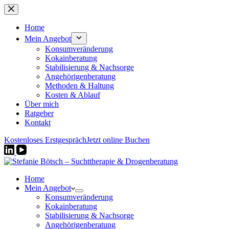
Zum
Inhalt
springen
Home
Mein Angebot
Konsumveränderung
Kokainberatung
Stabilisierung & Nachsorge
Angehörigenberatung
Methoden & Haltung
Kosten & Ablauf
Über mich
Ratgeber
Kontakt
Kostenloses Erstgespräch
Jetzt online Buchen
Home
Mein Angebot
Konsumveränderung
Kokainberatung
Stabilisierung & Nachsorge
Angehörigenberatung