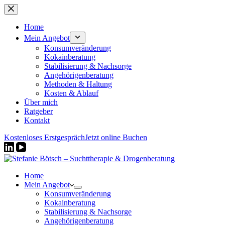
Zum
Inhalt
springen
Home
Mein Angebot
Konsumveränderung
Kokainberatung
Stabilisierung & Nachsorge
Angehörigenberatung
Methoden & Haltung
Kosten & Ablauf
Über mich
Ratgeber
Kontakt
Kostenloses Erstgespräch
Jetzt online Buchen
Home
Mein Angebot
Konsumveränderung
Kokainberatung
Stabilisierung & Nachsorge
Angehörigenberatung