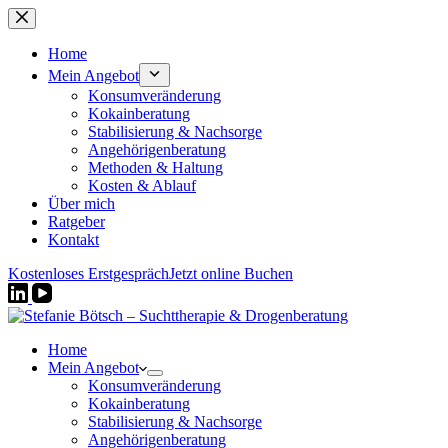
Zum
Inhalt
springen
Home
Mein Angebot
Konsumveränderung
Kokainberatung
Stabilisierung & Nachsorge
Angehörigenberatung
Methoden & Haltung
Kosten & Ablauf
Über mich
Ratgeber
Kontakt
Kostenloses Erstgespräch
Jetzt online Buchen
Home
Mein Angebot
Konsumveränderung
Kokainberatung
Stabilisierung & Nachsorge
Angehörigenberatung