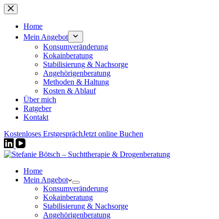
Zum
Inhalt
springen
Home
Mein Angebot
Konsumveränderung
Kokainberatung
Stabilisierung & Nachsorge
Angehörigenberatung
Methoden & Haltung
Kosten & Ablauf
Über mich
Ratgeber
Kontakt
Kostenloses Erstgespräch
Jetzt online Buchen
Home
Mein Angebot
Konsumveränderung
Kokainberatung
Stabilisierung & Nachsorge
Angehörigenberatung