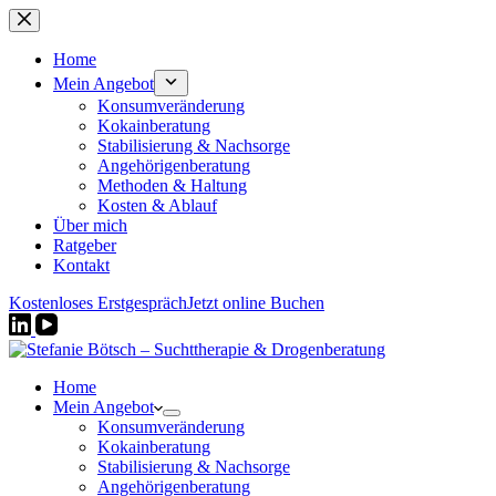
Zum
Inhalt
springen
Home
Mein Angebot
Konsumveränderung
Kokainberatung
Stabilisierung & Nachsorge
Angehörigenberatung
Methoden & Haltung
Kosten & Ablauf
Über mich
Ratgeber
Kontakt
Kostenloses Erstgespräch
Jetzt online Buchen
Home
Mein Angebot
Konsumveränderung
Kokainberatung
Stabilisierung & Nachsorge
Angehörigenberatung