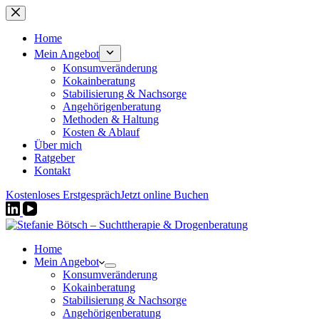
Zum
Inhalt
springen
Home
Mein Angebot
Konsumveränderung
Kokainberatung
Stabilisierung & Nachsorge
Angehörigenberatung
Methoden & Haltung
Kosten & Ablauf
Über mich
Ratgeber
Kontakt
Kostenloses Erstgespräch
Jetzt online Buchen
Home
Mein Angebot
Konsumveränderung
Kokainberatung
Stabilisierung & Nachsorge
Angehörigenberatung