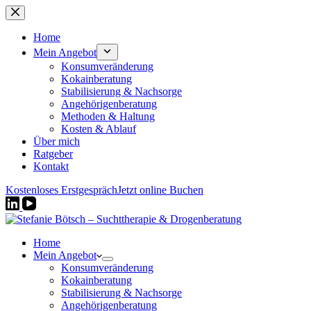
Zum
Inhalt
springen
Home
Mein Angebot
Konsumveränderung
Kokainberatung
Stabilisierung & Nachsorge
Angehörigenberatung
Methoden & Haltung
Kosten & Ablauf
Über mich
Ratgeber
Kontakt
Kostenloses Erstgespräch
Jetzt online Buchen
Home
Mein Angebot
Konsumveränderung
Kokainberatung
Stabilisierung & Nachsorge
Angehörigenberatung